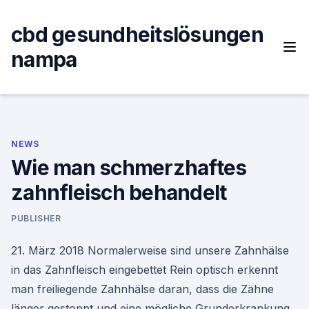
Skip
to
cbd gesundheitslösungen
content
nampa
NEWS
Wie man schmerzhaftes
zahnfleisch behandelt
PUBLISHER
21. März 2018 Normalerweise sind unsere Zahnhälse
in das Zahnfleisch eingebettet Rein optisch erkennt
man freiliegende Zahnhälse daran, dass die Zähne
länger gestoppt und eine mögliche Grunderkrankung