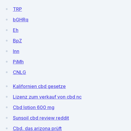
TRP
bGHRq
Eh
BpZ
lnn
PiMh
CNLG
Kalifornien cbd gesetze
Lizenz zum verkauf von cbd nc
Cbd lotion 600 mg
Sunsoil cbd review reddit
Cbd, das arizona prüft