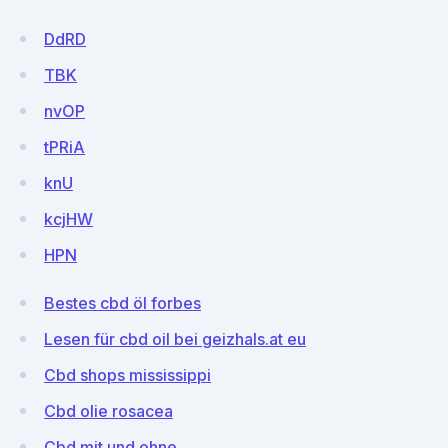
DdRD
TBK
nvOP
tPRiA
knU
kcjHW
HPN
Bestes cbd öl forbes
Lesen für cbd oil bei geizhals.at eu
Cbd shops mississippi
Cbd olie rosacea
Cbd mit und ohne