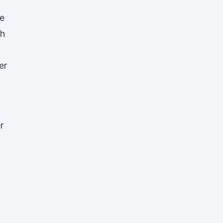
le
ch
er
r