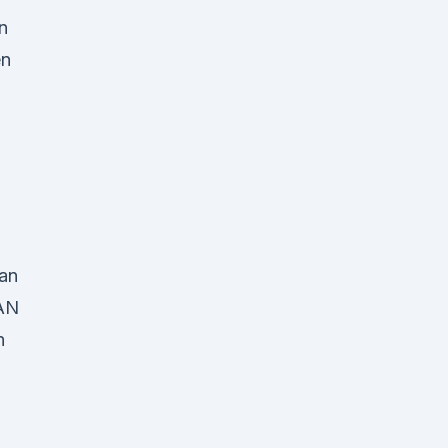
n
en
an
AN
h