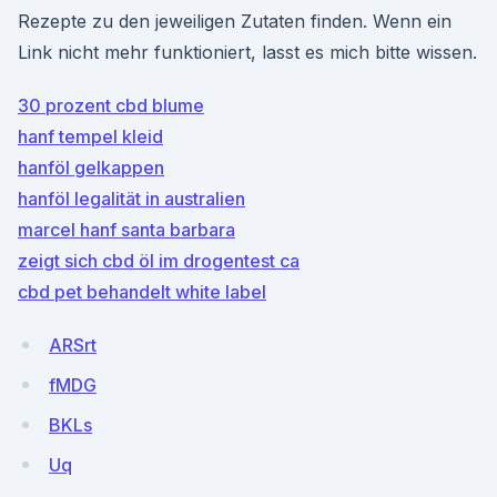
Rezepte zu den jeweiligen Zutaten finden. Wenn ein
Link nicht mehr funktioniert, lasst es mich bitte wissen.
30 prozent cbd blume
hanf tempel kleid
hanföl gelkappen
hanföl legalität in australien
marcel hanf santa barbara
zeigt sich cbd öl im drogentest ca
cbd pet behandelt white label
ARSrt
fMDG
BKLs
Uq