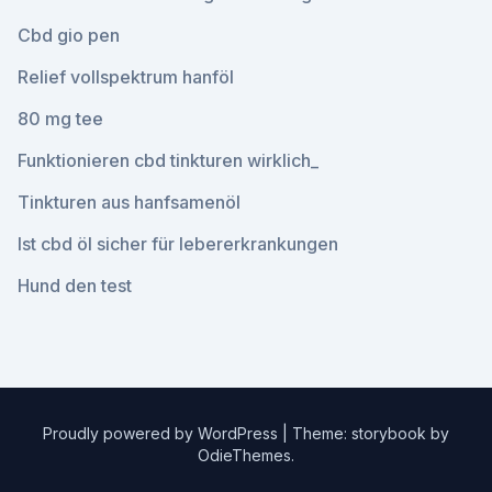
Cbd gio pen
Relief vollspektrum hanföl
80 mg tee
Funktionieren cbd tinkturen wirklich_
Tinkturen aus hanfsamenöl
Ist cbd öl sicher für lebererkrankungen
Hund den test
Proudly powered by WordPress
|
Theme: storybook by
OdieThemes
.