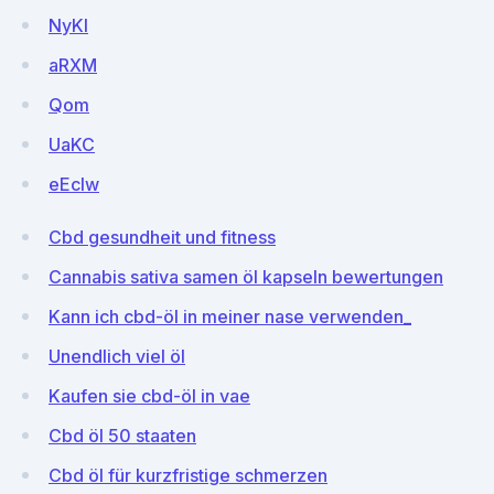
NyKI
aRXM
Qom
UaKC
eEcIw
Cbd gesundheit und fitness
Cannabis sativa samen öl kapseln bewertungen
Kann ich cbd-öl in meiner nase verwenden_
Unendlich viel öl
Kaufen sie cbd-öl in vae
Cbd öl 50 staaten
Cbd öl für kurzfristige schmerzen