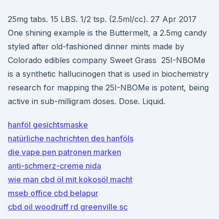
25mg tabs. 15 LBS. 1/2 tsp. (2.5ml/cc). 27 Apr 2017
One shining example is the Buttermelt, a 2.5mg candy
styled after old-fashioned dinner mints made by
Colorado edibles company Sweet Grass 25I-NBOMe
is a synthetic hallucinogen that is used in biochemistry
research for mapping the 25I-NBOMe is potent, being
active in sub-milligram doses. Dose. Liquid.
hanföl gesichtsmaske
natürliche nachrichten des hanföls
die vape pen patronen marken
anti-schmerz-creme nida
wie man cbd öl mit kokosöl macht
mseb office cbd belapur
cbd oil woodruff rd greenville sc