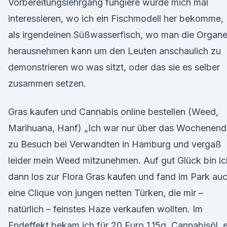
Vorbereitungslehrgang fungiere würde mich mal
interessieren, wo ich ein Fischmodell her bekomme,
als irgendeinen Süßwasserfisch, wo man die Organ
herausnehmen kann um den Leuten anschaulich zu
demonstrieren wo was sitzt, oder das sie es selber
zusammen setzen.
Gras kaufen und Cannabis online bestellen (Weed,
Marihuana, Hanf) „Ich war nur über das Wochenend
zu Besuch bei Verwandten in Hamburg und vergaß
leider mein Weed mitzunehmen. Auf gut Glück bin ic
dann los zur Flora Gras kaufen und fand im Park au
eine Clique von jungen netten Türken, die mir –
natürlich – feinstes Haze verkaufen wollten. Im
Endeffekt bekam ich für 20 Euro 1,15g. Cannabisöl, e