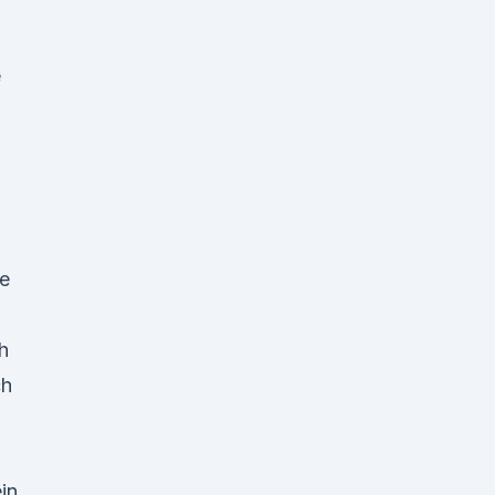
e
e
h
ch
in