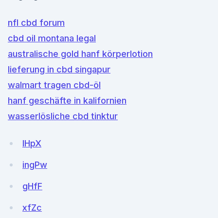
nfl cbd forum
cbd oil montana legal
australische gold hanf körperlotion
lieferung in cbd singapur
walmart tragen cbd-öl
hanf geschäfte in kalifornien
wasserlösliche cbd tinktur
lHpX
ingPw
gHfF
xfZc