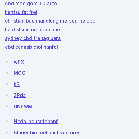
cbd med gom 1.0 auto
hanfsulfat frei
christian buchhandlung melbourne cbd
hanf stix in meiner nähe
sydney cbd freitag bars
cbd cannabidiol hanföl
wPXl
MCG
kR
ZPda
HNEwM
Ncda industriehanf
Blauer himmel hanf ventures